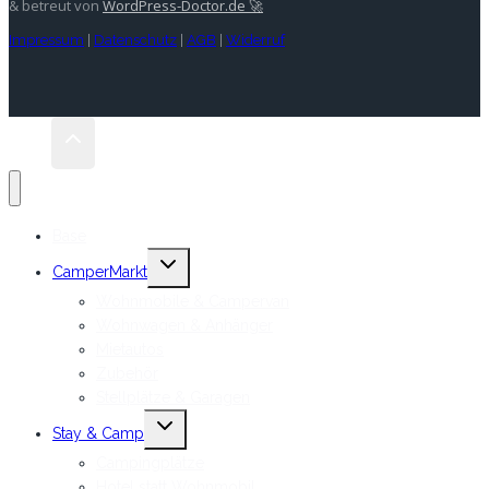
& betreut von
WordPress-Doctor.de 🚀
Impressum
|
Datenschutz
|
AGB
|
Widerruf
Base
Untermenü
CamperMarkt
umschalten
Wohnmobile & Campervan
Wohnwagen & Anhänger
Mietautos
Zubehör
Stellplätze & Garagen
Untermenü
Stay & Camp
umschalten
Campingplätze
Hotel statt Wohnmobil