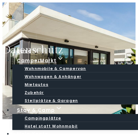
Zum
Inhalt
springen
Datenschutz
Base
CamperMarkt
Wohnmobile & Campervan
Wohnwagen & Anhänger
Mietautos
Zubehör
Stellplätze & Garagen
Stay & Camp
Campingplätze
Hotel statt Wohnmobil
Mein Konto