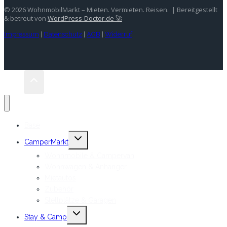
© 2026 WohnmobilMarkt – Mieten. Vermieten. Reisen. | Bereitgestellt
& betreut von
WordPress-Doctor.de 🚀
Impressum
|
Datenschutz
|
AGB
|
Widerruf
Base
Untermenü
CamperMarkt
umschalten
Wohnmobile & Campervan
Wohnwagen & Anhänger
Mietautos
Zubehör
Stellplätze & Garagen
Untermenü
Stay & Camp