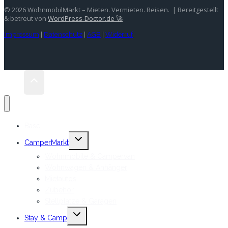
© 2026 WohnmobilMarkt – Mieten. Vermieten. Reisen. | Bereitgestellt
& betreut von
WordPress-Doctor.de 🚀
Impressum
|
Datenschutz
|
AGB
|
Widerruf
Base
Untermenü
CamperMarkt
umschalten
Wohnmobile & Campervan
Wohnwagen & Anhänger
Mietautos
Zubehör
Stellplätze & Garagen
Untermenü
Stay & Camp