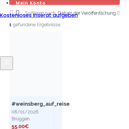
Mein Konto
Sortieren nach:
Datum der Veröffentlichung
Kostenloses Inserat aufgeben
1
gefundene Ergebnisse.
#weinsberg_auf_reise
08/01/2026
Brüggen
55.00€