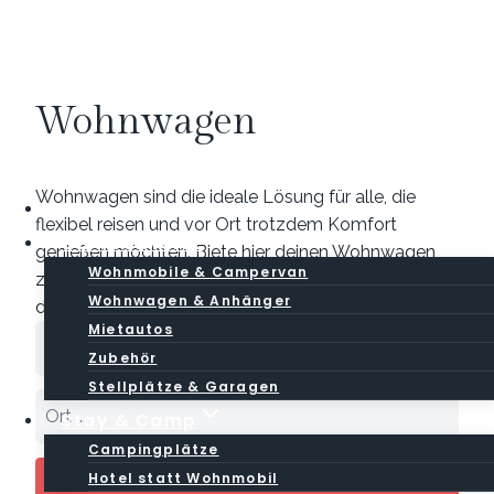
Zum
Inhalt
springen
Wohnwagen
Wohnwagen sind die ideale Lösung für alle, die
Base
flexibel reisen und vor Ort trotzdem Komfort
CamperMarkt
genießen möchten. Biete hier deinen Wohnwagen
Wohnmobile & Campervan
zur Miete an oder finde passende Angebote für
Wohnwagen & Anhänger
deinen Campingurlaub.
Mietautos
Zubehör
Stellplätze & Garagen
Stay & Camp
Campingplätze
Hotel statt Wohnmobil
Search