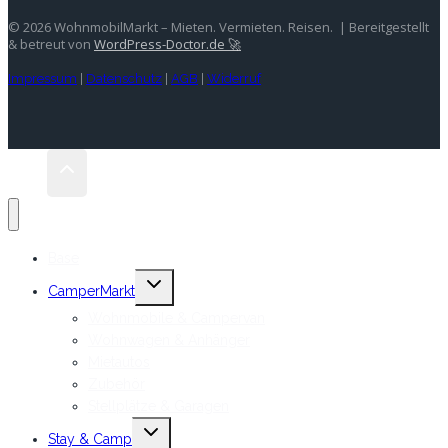
© 2026 WohnmobilMarkt – Mieten. Vermieten. Reisen. | Bereitgestellt
& betreut von
WordPress-Doctor.de 🚀
Impressum
|
Datenschutz
|
AGB
|
Widerruf
Base
Untermenü
CamperMarkt
umschalten
Wohnmobile & Campervan
Wohnwagen & Anhänger
Mietautos
Zubehör
Stellplätze & Garagen
Untermenü
Stay & Camp