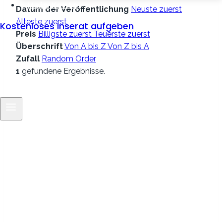
Mein Konto
Datum der Veröffentlichung
Neuste zuerst
Älteste zuerst
Kostenloses Inserat aufgeben
Preis
Billigste zuerst
Teuerste zuerst
Überschrift
Von A bis Z
Von Z bis A
Zufall
Random Order
1
gefundene Ergebnisse.