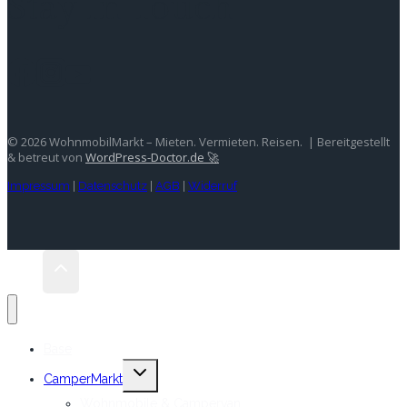
Stay In Touch
© 2026 WohnmobilMarkt – Mieten. Vermieten. Reisen. | Bereitgestellt
& betreut von
WordPress-Doctor.de 🚀
Impressum
|
Datenschutz
|
AGB
|
Widerruf
Base
Untermenü
CamperMarkt
umschalten
Wohnmobile & Campervan