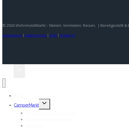
© 2026 WohnmobilMarkt – Mieten. Vermieten. Reisen. | Bereitgestellt &
Impressum
|
Datenschutz
|
AGB
|
Widerruf
Base
Untermenü
CamperMarkt
umschalten
Wohnmobile & Campervan
Wohnwagen & Anhänger
Mietautos