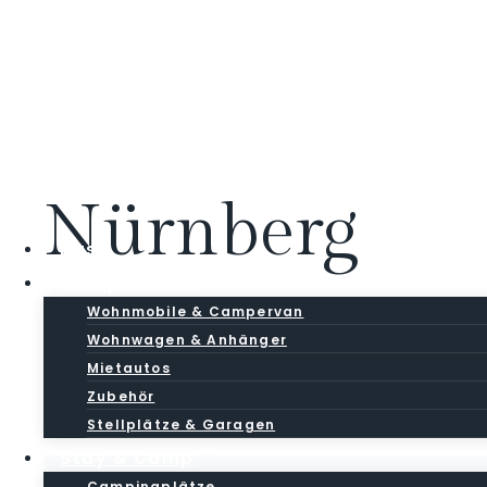
Zum
Inhalt
springen
Nürnberg
Base
CamperMarkt
Wohnmobile & Campervan
Wohnwagen & Anhänger
Mietautos
Zubehör
1
gefundene Ergebnisse.
Stellplätze & Garagen
Stay & Camp
Campingplätze