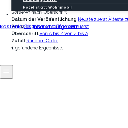
Search
Hotel statt Wohnmobil
Sortieren nach:
Überschrift
Mein Konto
Datum der Veröffentlichung
Neuste zuerst
Älteste z
Kostenloses Inserat aufgeben
Preis
Billigste zuerst
Teuerste zuerst
Überschrift
Von A bis Z
Von Z bis A
Zufall
Random Order
1
gefundene Ergebnisse.