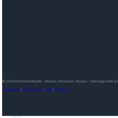
Stay In Touch
© 2026 WohnmobilMarkt – Mieten. Vermieten. Reisen. | Bereitgestellt &
Impressum
|
Datenschutz
|
AGB
|
Widerruf