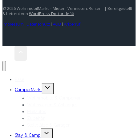
© 2026 WohnmobilMarkt – Mieten. Vermieten. Reisen. | Bereitgestellt
& betreut von
WordPress-Doctor.de 🚀
Impressum
|
Datenschutz
|
AGB
|
Widerruf
Base
Untermenü
CamperMarkt
umschalten
Wohnmobile & Campervan
Wohnwagen & Anhänger
Mietautos
Zubehör
Stellplätze & Garagen
Untermenü
Stay & Camp