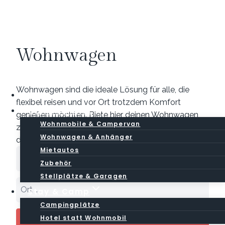
Zum
Inhalt
springen
Wohnwagen
Wohnwagen sind die ideale Lösung für alle, die
Base
flexibel reisen und vor Ort trotzdem Komfort
CamperMarkt
genießen möchten. Biete hier deinen Wohnwagen
Wohnmobile & Campervan
zur Miete an oder finde passende Angebote für
Wohnwagen & Anhänger
deinen Campingurlaub.
Mietautos
Zubehör
Stellplätze & Garagen
Stay & Camp
Campingplätze
Hotel statt Wohnmobil
Search