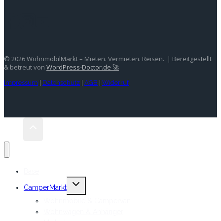
© 2026 WohnmobilMarkt – Mieten. Vermieten. Reisen. | Bereitgestellt
& betreut von
WordPress-Doctor.de 🚀
Impressum
|
Datenschutz
|
AGB
|
Widerruf
Base
Untermenü
CamperMarkt
umschalten
Wohnmobile & Campervan
Wohnwagen & Anhänger