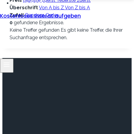
Preis
Billigste zuerst
Teuerste zuerst
Mein Konto
Überschrift
Von A bis Z
Von Z bis A
Kostenloses Inserat aufgeben
Zufall
Random Order
0
gefundene Ergebnisse.
Keine Treffer gefunden
Es gibt keine Treffer, die Ihrer
Suchanfrage entsprechen.