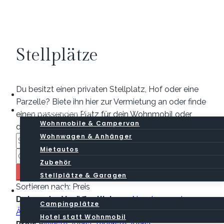
Zum
Inhalt
springen
Stellplätze
Du besitzt einen privaten Stellplatz, Hof oder eine
Base
Parzelle? Biete ihn hier zur Vermietung an oder finde
CamperMarkt
einen passenden Platz für dein Wohnmobil oder
Wohnmobile & Campervan
deinen Wohnwagen.
Wohnwagen & Anhänger
Mietautos
Zubehör
Search
Stellplätze & Garagen
Sortieren nach:
Preis
Stay & Camp
Datum der Veröffentlichung
Neuste zuerst
Campingplätze
Älteste zuerst
Hotel statt Wohnmobil